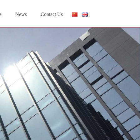
e
News
Contact Us
体
中
文